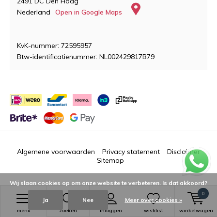
2491 DC Den Haag
Nederland
Open in Google Maps
KvK-nummer: 72595957
Btw-identificatienummer: NL002429817B79
Algemene voorwaarden
Privacy statement
Disclaimer
Sitemap
Wij slaan cookies op om onze website te verbeteren. Is dat akkoord?
0
Ja
Nee
Meer over cookies »
© 2018 - 2026
Dutch Plaza
menu
zoeken
inloggen
wishlist
winkelwagen