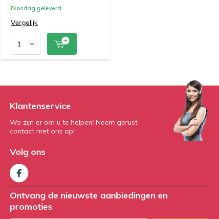
Dinsdag geleverd
Vergelijk
Klantenservice
We zijn er om u te helpen! Neem gerust
contact met ons op!
Volg ons
Ontvang de nieuwste aanbiedingen en
promoties