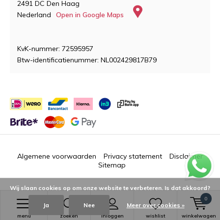
2491 DC Den Haag
Nederland
Open in Google Maps
KvK-nummer: 72595957
Btw-identificatienummer: NL002429817B79
Algemene voorwaarden
Privacy statement
Disclaimer
Sitemap
Wij slaan cookies op om onze website te verbeteren. Is dat akkoord?
0
Ja
Nee
Meer over cookies »
© 2018 - 2026
Dutch Plaza
menu
zoeken
inloggen
wishlist
winkelwagen