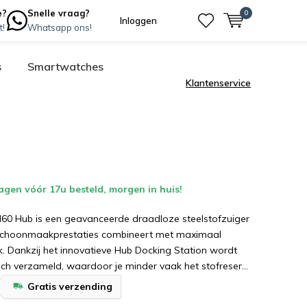
e?
Snelle vraag?
0
Inloggen
t!
Whatsapp ons!
s
Smartwatches
Klantenservice
en vóór 17u besteld, morgen in huis!
60 Hub is een geavanceerde draadloze steelstofzuiger
 schoonmaakprestaties combineert met maximaal
. Dankzij het innovatieve Hub Docking Station wordt
ch verzameld, waardoor je minder vaak het stofreser...
Gratis verzending