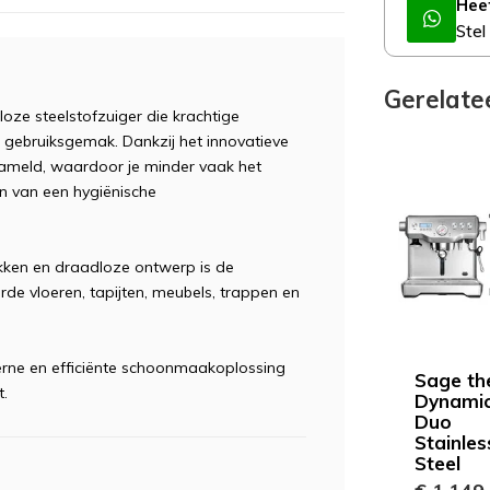
Hee
Stel
Gerelate
ze steelstofzuiger die krachtige
ebruiksgemak. Dankzij het innovatieve
ameld, waardoor je minder vaak het
en van een hygiënische
tukken en draadloze ontwerp is de
de vloeren, tapijten, meubels, trappen en
erne en efficiënte schoonmaakoplossing
Sage th
t.
Dynami
Duo
Stainles
Steel