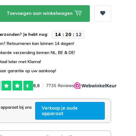
Toevoegen aan winkelwagen
1
4
:
2
0
:
1
1
erzonden? Je hebt nog:
en? Retourneren kan binnen 14 dagen!
ekerde verzending binnen NL, BE & DE!
taal later met Klarna!
jaar garantie op uw aankoop!
 apparaat bij ons
Verkoop je oude
apparaat