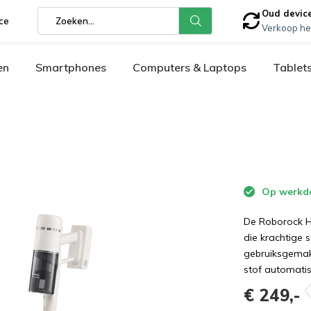
Oud devic
ce
Verkoop he
en
Smartphones
Computers & Laptops
Tablet
Op werkdag
De Roborock H
die krachtige
gebruiksgemak
stof automatis
€ 249,-