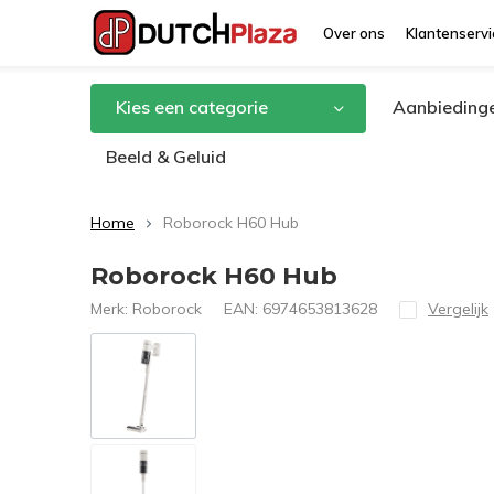
Over ons
Klantenservi
Kies een categorie
Aanbieding
Beeld & Geluid
Home
Roborock H60 Hub
Roborock H60 Hub
Merk:
Roborock
EAN:
6974653813628
Vergelijk