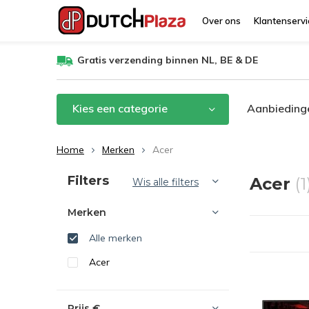
Over ons
Klantenservi
Gratis verzending binnen NL, BE & DE
Kies een categorie
Aanbieding
Home
Merken
Acer
Sorteren op:
Filters
Acer
(1
Wis alle filters
Merken
Alle merken
Acer
Prijs
€