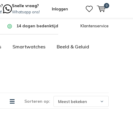
e?
Snelle vraag?
0
Inloggen
t!
Whatsapp ons!
14 dagen bedenktijd
Klantenservice
s
Smartwatches
Beeld & Geluid
Sorteren op: