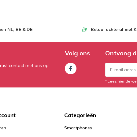
nen NL, BE & DE
Betaal achteraf met K
Volg ons
Ontvang d
rust contact met ons op!
* Lees hier de we
ccount
Categorieën
ren
Smartphones