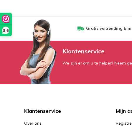
Gratis verzending bin
8,6
Klantenservice
We zijn er om u te helpen! Neem ge
Klantenservice
Mijn a
Over ons
Registre