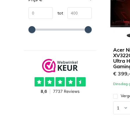
tot
Acer N
XV322
Ultra 
Gaming
€ 399,
Dinsdag g
Verge