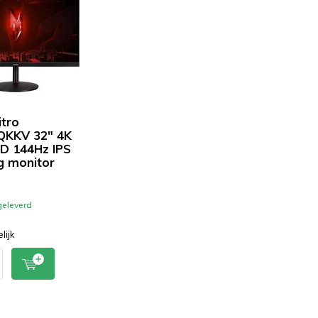
itro
QKKV 32" 4K
HD 144Hz IPS
 monitor
-
eleverd
lijk