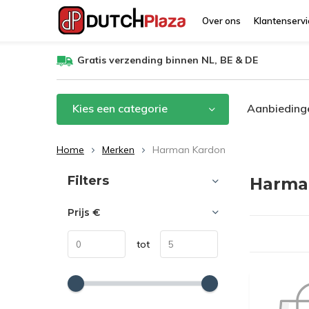
Over ons
Klantenservi
Gratis verzending binnen NL, BE & DE
Kies een categorie
Aanbieding
Home
Merken
Harman Kardon
Sorteren op:
Filters
Harma
Prijs
€
tot