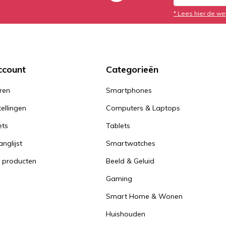
* Lees hier de we
ccount
Categorieën
ren
Smartphones
tellingen
Computers & Laptops
ets
Tablets
anglijst
Smartwatches
k producten
Beeld & Geluid
Gaming
Smart Home & Wonen
Huishouden