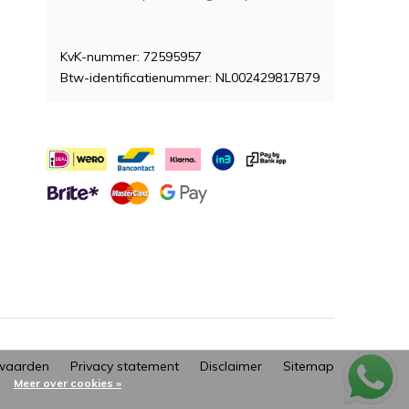
KvK-nummer: 72595957
Btw-identificatienummer: NL002429817B79
waarden
Privacy statement
Disclaimer
Sitemap
Meer over cookies »