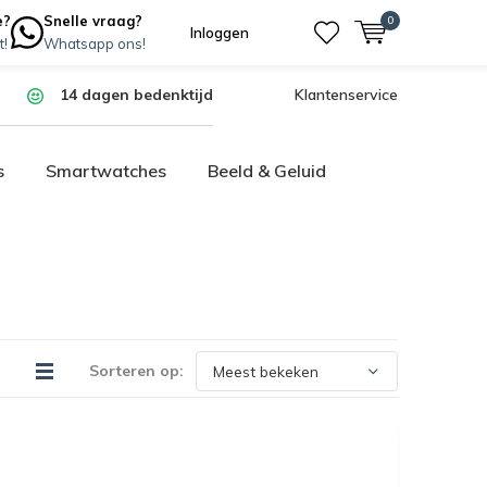
e?
Snelle vraag?
0
Inloggen
t!
Whatsapp ons!
14 dagen bedenktijd
Klantenservice
s
Smartwatches
Beeld & Geluid
Sorteren op: