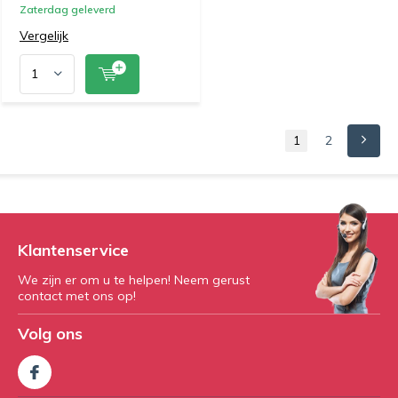
Zaterdag geleverd
Vergelijk
1
2
Klantenservice
We zijn er om u te helpen! Neem gerust
contact met ons op!
Volg ons