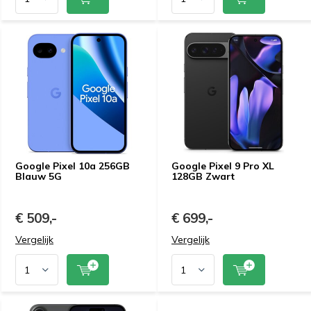
Google Pixel 10a 256GB
Google Pixel 9 Pro XL
Blauw 5G
128GB Zwart
€ 509,-
€ 699,-
Vergelijk
Vergelijk